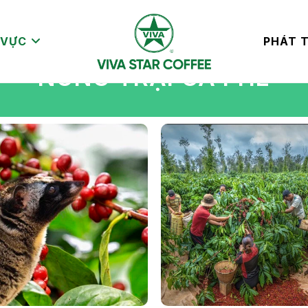
 VỰC
PHÁT T
NÔNG TRẠI CÀ PHÊ