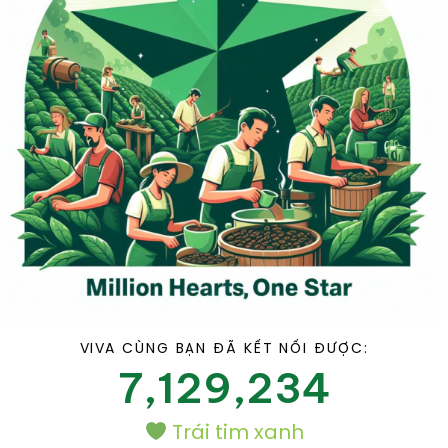
VIVA CÙNG BẠN ĐÃ KẾT NỐI ĐƯỢC:
7,129,234
Trái tim xanh