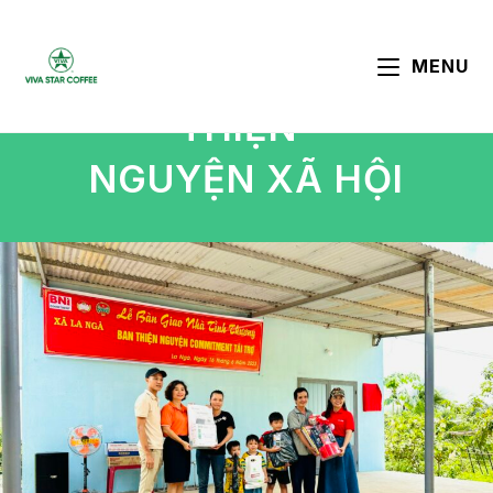
MENU
THIỆN
NGUYỆN XÃ HỘI