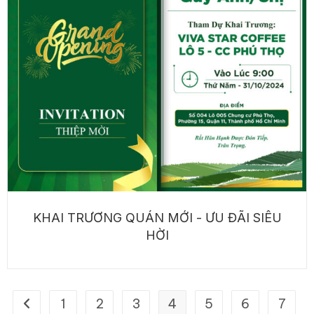
KHAI TRƯƠNG QUÁN MỚI - ƯU ĐÃI SIÊU
HỜI
1
2
3
4
5
6
7