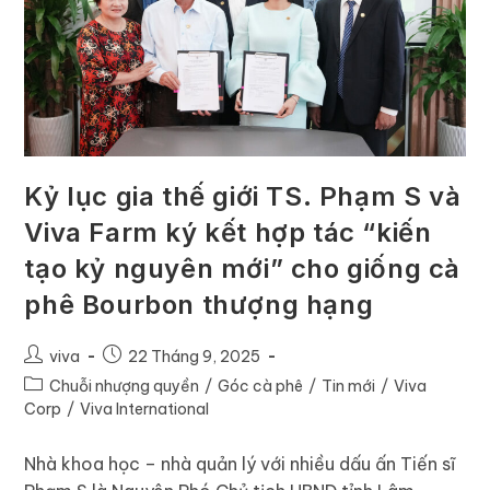
Kỷ lục gia thế giới TS. Phạm S và
Viva Farm ký kết hợp tác “kiến
tạo kỷ nguyên mới” cho giống cà
phê Bourbon thượng hạng
viva
22 Tháng 9, 2025
Chuỗi nhượng quyền
/
Góc cà phê
/
Tin mới
/
Viva
Corp
/
Viva International
Nhà khoa học – nhà quản lý với nhiều dấu ấn Tiến sĩ