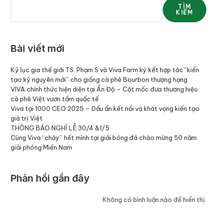
TÌM
KIẾM
Bài viết mới
Kỷ lục gia thế giới TS. Phạm S và Viva Farm ký kết hợp tác “kiến
tạo kỷ nguyên mới” cho giống cà phê Bourbon thượng hạng
VIVA chính thức hiện diện tại Ấn Độ – Cột mốc đưa thương hiệu
cà phê Việt vươn tầm quốc tế
Viva tại 1000 CEO 2025 – Dấu ấn kết nối và khát vọng kiến tạo
giá trị Việt
THÔNG BÁO NGHỈ LỄ 30/4 &1/5
Cùng Viva “cháy” hết mình tại giải bóng đá chào mừng 50 năm
giải phóng Miền Nam
Phản hồi gần đây
Không có bình luận nào để hiển thị.