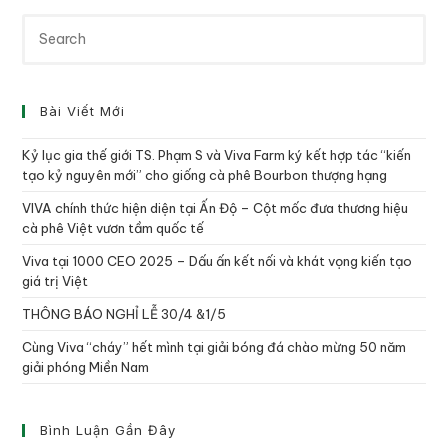
Bài Viết Mới
Kỷ lục gia thế giới TS. Phạm S và Viva Farm ký kết hợp tác “kiến
tạo kỷ nguyên mới” cho giống cà phê Bourbon thượng hạng
VIVA chính thức hiện diện tại Ấn Độ – Cột mốc đưa thương hiệu
cà phê Việt vươn tầm quốc tế
Viva tại 1000 CEO 2025 – Dấu ấn kết nối và khát vọng kiến tạo
giá trị Việt
THÔNG BÁO NGHỈ LỄ 30/4 &1/5
Cùng Viva “cháy” hết mình tại giải bóng đá chào mừng 50 năm
giải phóng Miền Nam
Bình Luận Gần Đây