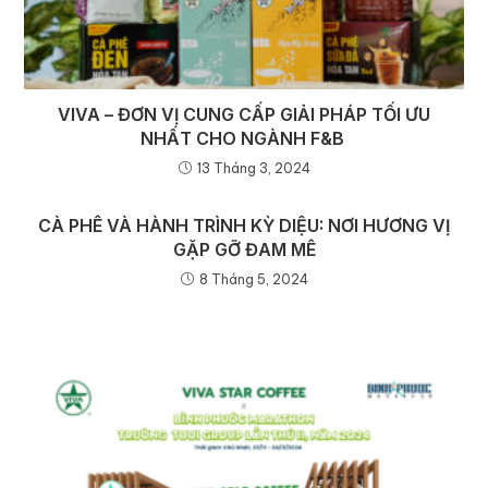
VIVA – ĐƠN VỊ CUNG CẤP GIẢI PHÁP TỐI ƯU
NHẤT CHO NGÀNH F&B
13 Tháng 3, 2024
CÀ PHÊ VÀ HÀNH TRÌNH KỲ DIỆU: NƠI HƯƠNG VỊ
GẶP GỠ ĐAM MÊ
8 Tháng 5, 2024