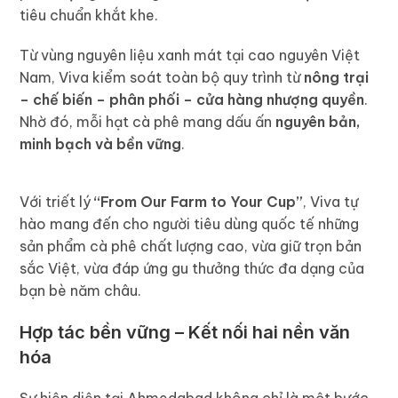
tiêu chuẩn khắt khe.
Từ vùng nguyên liệu xanh mát tại cao nguyên Việt
Nam, Viva kiểm soát toàn bộ quy trình từ
nông trại
– chế biến – phân phối – cửa hàng nhượng quyền
.
Nhờ đó, mỗi hạt cà phê mang dấu ấn
nguyên bản,
minh bạch và bền vững
.
Với triết lý
“From Our Farm to Your Cup”
, Viva tự
hào mang đến cho người tiêu dùng quốc tế những
sản phẩm cà phê chất lượng cao, vừa giữ trọn bản
sắc Việt, vừa đáp ứng gu thưởng thức đa dạng của
bạn bè năm châu.
Hợp tác bền vững – Kết nối hai nền văn
hóa
Sự hiện diện tại Ahmedabad không chỉ là một bước