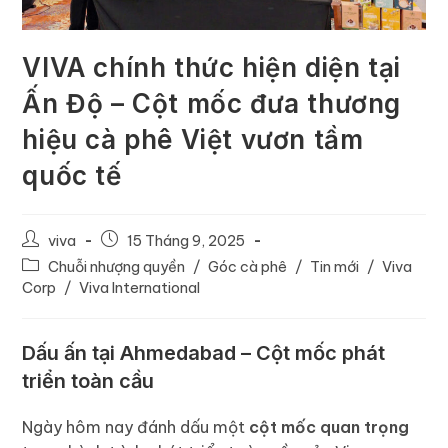
VIVA chính thức hiện diện tại
Ấn Độ – Cột mốc đưa thương
hiệu cà phê Việt vươn tầm
quốc tế
viva
15 Tháng 9, 2025
Chuỗi nhượng quyền
/
Góc cà phê
/
Tin mới
/
Viva
Corp
/
Viva International
Dấu ấn tại Ahmedabad – Cột mốc phát
triển toàn cầu
Ngày hôm nay đánh dấu một
cột mốc quan trọng