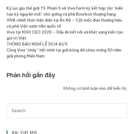
Kỷ lục gia thế giới TS. Phạm S và Viva Farm ký kết hợp tác “kiến
tạo kỷ nguyên mới” cho giống cà phê Bourbon thượng hạng
VIVA chính thức hiện diện tại Ấn Độ – Cột mốc đưa thương hiệu
cà phê Việt vươn tầm quốc tế
Viva tại 1000 CEO 2025 – Dấu ấn kết nối và khát vọng kiến tạo
giá trị Việt
THÔNG BÁO NGHỈ LỄ 30/4 &1/5
Cùng Viva “cháy” hết mình tại giải bóng đá chào mừng 50 năm
giải phóng Miền Nam
Phản hồi gần đây
Không có bình luận nào để hiển thị.
Bài Viết Mới