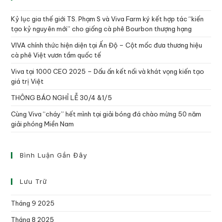
Kỷ lục gia thế giới TS. Phạm S và Viva Farm ký kết hợp tác “kiến
tạo kỷ nguyên mới” cho giống cà phê Bourbon thượng hạng
VIVA chính thức hiện diện tại Ấn Độ – Cột mốc đưa thương hiệu
cà phê Việt vươn tầm quốc tế
Viva tại 1000 CEO 2025 – Dấu ấn kết nối và khát vọng kiến tạo
giá trị Việt
THÔNG BÁO NGHỈ LỄ 30/4 &1/5
Cùng Viva “cháy” hết mình tại giải bóng đá chào mừng 50 năm
giải phóng Miền Nam
Bình Luận Gần Đây
Lưu Trữ
Tháng 9 2025
Tháng 8 2025