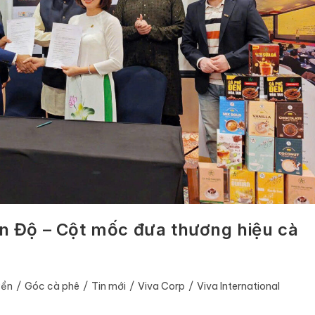
Ấn Độ – Cột mốc đưa thương hiệu cà
yền
/
Góc cà phê
/
Tin mới
/
Viva Corp
/
Viva International