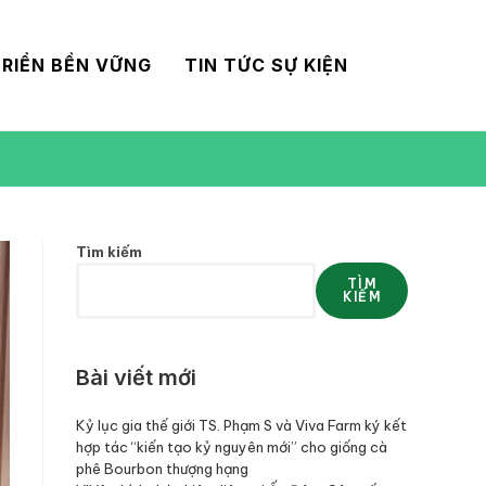
RIỂN BỀN VỮNG
TIN TỨC SỰ KIỆN
Tìm kiếm
TÌM
KIẾM
Bài viết mới
Kỷ lục gia thế giới TS. Phạm S và Viva Farm ký kết
hợp tác “kiến tạo kỷ nguyên mới” cho giống cà
phê Bourbon thượng hạng