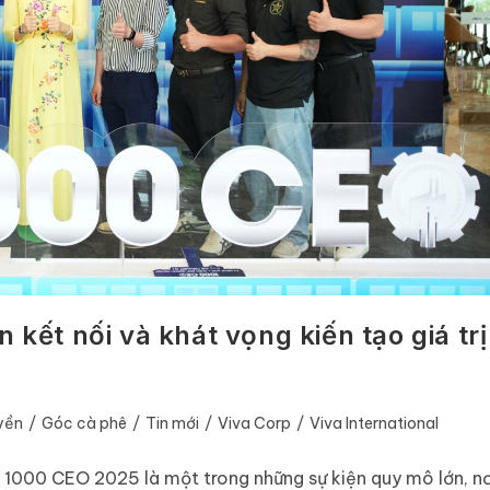
 kết nối và khát vọng kiến tạo giá trị
yền
/
Góc cà phê
/
Tin mới
/
Viva Corp
/
Viva International
 1000 CEO 2025 là một trong những sự kiện quy mô lớn, nơ