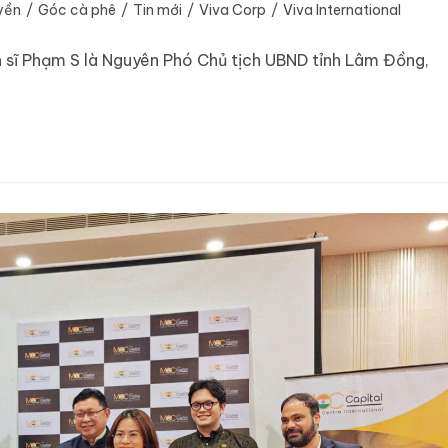
yền
/
Góc cà phê
/
Tin mới
/
Viva Corp
/
Viva International
n sĩ Phạm S là Nguyên Phó Chủ tịch UBND tỉnh Lâm Đồng,