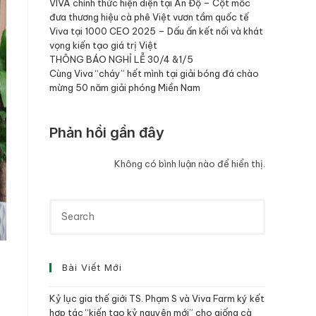
VIVA chính thức hiện diện tại Ấn Độ – Cột mốc
đưa thương hiệu cà phê Việt vươn tầm quốc tế
Viva tại 1000 CEO 2025 – Dấu ấn kết nối và khát
vọng kiến tạo giá trị Việt
THÔNG BÁO NGHỈ LỄ 30/4 &1/5
Cùng Viva “cháy” hết mình tại giải bóng đá chào
mừng 50 năm giải phóng Miền Nam
Phản hồi gần đây
Không có bình luận nào để hiển thị.
Bài Viết Mới
Kỷ lục gia thế giới TS. Phạm S và Viva Farm ký kết
hợp tác “kiến tạo kỷ nguyên mới” cho giống cà