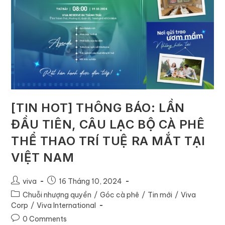
[TIN HOT] THÔNG BÁO: LẦN
ĐẦU TIÊN, CÂU LẠC BỘ CÀ PHÊ
THỂ THAO TRÍ TUỆ RA MẮT TẠI
VIỆT NAM
viva
16 Tháng 10, 2024
Chuỗi nhượng quyền
/
Góc cà phê
/
Tin mới
/
Viva
Corp
/
Viva International
0 Comments