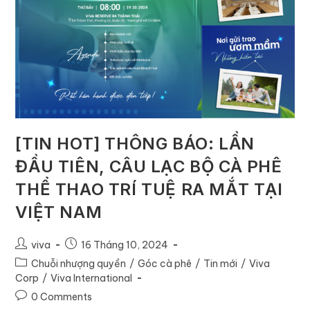
[TIN HOT] THÔNG BÁO: LẦN
ĐẦU TIÊN, CÂU LẠC BỘ CÀ PHÊ
THỂ THAO TRÍ TUỆ RA MẮT TẠI
VIỆT NAM
viva
16 Tháng 10, 2024
Chuỗi nhượng quyền
/
Góc cà phê
/
Tin mới
/
Viva
Corp
/
Viva International
0 Comments