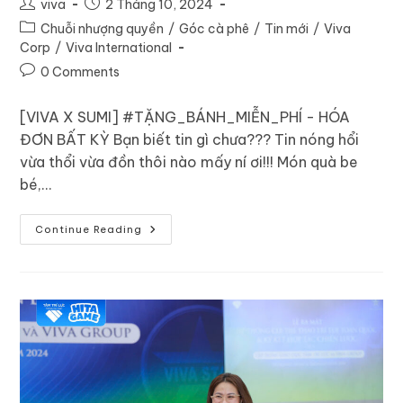
viva
2 Tháng 10, 2024
Chuỗi nhượng quyền
/
Góc cà phê
/
Tin mới
/
Viva
Corp
/
Viva International
0 Comments
[VIVA X SUMI] #TẶNG_BÁNH_MIỄN_PHÍ - HÓA
ĐƠN BẤT KỲ Bạn biết tin gì chưa??? Tin nóng hổi
vừa thổi vừa đồn thôi nào mấy ní ơi!!! Món quà be
bé,…
Continue Reading