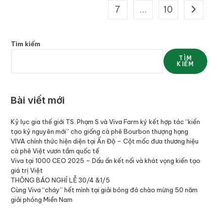
7
…
10
Tìm kiếm
TÌM
KIẾM
Bài viết mới
Kỷ lục gia thế giới TS. Phạm S và Viva Farm ký kết hợp tác “kiến
tạo kỷ nguyên mới” cho giống cà phê Bourbon thượng hạng
VIVA chính thức hiện diện tại Ấn Độ – Cột mốc đưa thương hiệu
cà phê Việt vươn tầm quốc tế
Viva tại 1000 CEO 2025 – Dấu ấn kết nối và khát vọng kiến tạo
giá trị Việt
THÔNG BÁO NGHỈ LỄ 30/4 &1/5
Cùng Viva “cháy” hết mình tại giải bóng đá chào mừng 50 năm
giải phóng Miền Nam