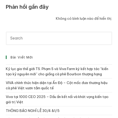
Phản hồi gần đây
Không có bình luận nào để hiển thị.
Bài Viết Mới
Kỷ lục gia thế giới TS. Phạm S và Viva Farm ký kết hợp tác “kiến
tạo kỷ nguyên mới” cho giống cà phê Bourbon thượng hạng
VIVA chính thức hiện diện tại Ấn Độ – Cột mốc đưa thương hiệu
cà phê Việt vươn tầm quốc tế
Viva tại 1000 CEO 2025 – Dấu ấn kết nối và khát vọng kiến tạo
giá trị Việt
THÔNG BÁO NGHỈ LỄ 30/4 &1/5