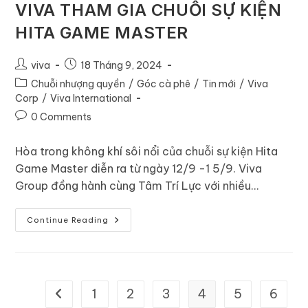
VIVA THAM GIA CHUỖI SỰ KIỆN
HITA GAME MASTER
viva
18 Tháng 9, 2024
Chuỗi nhượng quyền
/
Góc cà phê
/
Tin mới
/
Viva
Corp
/
Viva International
0 Comments
Hòa trong không khí sôi nổi của chuỗi sự kiện Hita
Game Master diễn ra từ ngày 12/9 -1 5/9. Viva
Group đồng hành cùng Tâm Trí Lực với nhiều…
Continue Reading
1
2
3
4
5
6