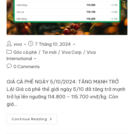
viva
7 Tháng 10, 2024
Góc cà phê
/
Tin mới
/
Viva Corp
/
Viva
International
0 Comments
GIÁ CÀ PHÊ NGÀY 5/10/2024: TĂNG MẠNH TRỞ
LẠI Giá cà phê thế giới ngày 5/10 đã tăng trở mạnh
trở lại lên ngưỡng 114.800 – 115.700 vnđ/kg. Còn
giá…
Continue Reading