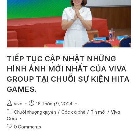
TIẾP TỤC CẬP NHẬT NHỮNG
HÌNH ẢNH MỚI NHẤT CỦA VIVA
GROUP TẠI CHUỖI SỰ KIỆN HITA
GAMES.
viva
18 Tháng 9, 2024
Chuỗi nhượng quyền
/
Góc cà phê
/
Tin mới
/
Viva
Corp
0 Comments