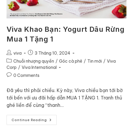
Viva Khao Bạn: Yogurt Dâu Rừng
Mua 1 Tặng 1
viva
3 Tháng 10, 2024
Chuỗi nhượng quyền
/
Góc cà phê
/
Tin mới
/
Viva
Corp
/
Viva International
0 Comments
Đã yêu thì phải chiều. Kỳ này, Viva chiều bạn tới bờ
tới bến với ưu đãi hấp dẫn MUA 1 TẶNG 1. Tranh thủ
ghé liền để cùng “thanh…
Continue Reading