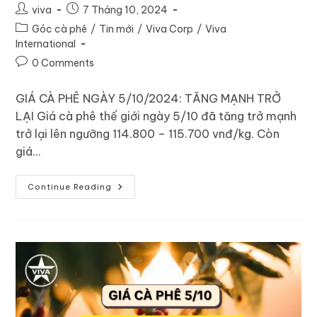
viva
7 Tháng 10, 2024
Góc cà phê
/
Tin mới
/
Viva Corp
/
Viva
International
0 Comments
GIÁ CÀ PHÊ NGÀY 5/10/2024: TĂNG MẠNH TRỞ
LẠI Giá cà phê thế giới ngày 5/10 đã tăng trở mạnh
trở lại lên ngưỡng 114.800 – 115.700 vnđ/kg. Còn
giá…
Continue Reading