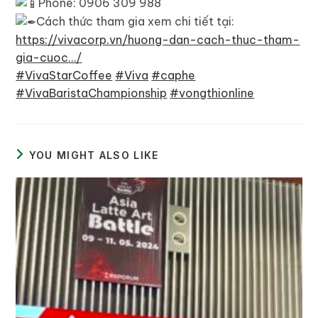
Phone: 0906 309 988
Cách thức tham gia xem chi tiết tại:
https://vivacorp.vn/huong-dan-cach-thuc-tham-
gia-cuoc…/
#VivaStarCoffee
#Viva
#caphe
#VivaBaristaChampionship
#vongthionline
YOU MIGHT ALSO LIKE