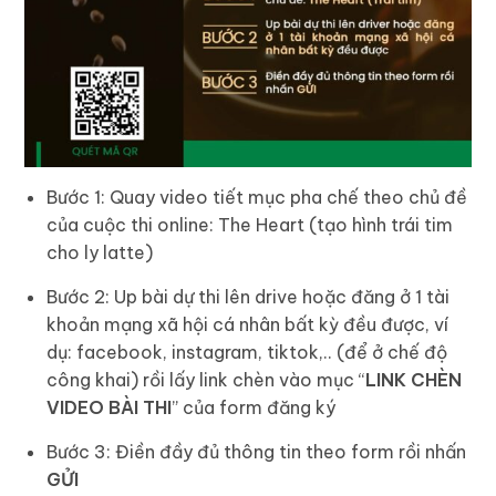
Bước 1: Quay video tiết mục pha chế theo chủ đề
của cuộc thi online: The Heart (tạo hình trái tim
cho ly latte)
Bước 2: Up bài dự thi lên drive hoặc đăng ở 1 tài
khoản mạng xã hội cá nhân bất kỳ đều được, ví
dụ: facebook, instagram, tiktok,.. (để ở chế độ
công khai) rồi lấy link chèn vào mục “
LINK CHÈN
VIDEO BÀI THI
” của form đăng ký
Bước 3: Điền đầy đủ thông tin theo form rồi nhấn
GỬI