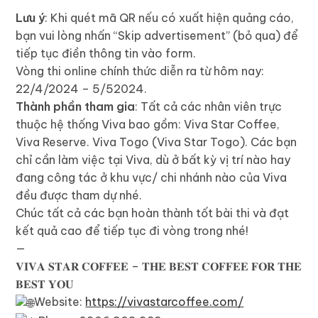
Lưu ý
: Khi quét mã QR nếu có xuất hiện quảng cáo,
bạn vui lòng nhấn “Skip advertisement” (bỏ qua) để
tiếp tục điền thông tin vào form.
Vòng thi online chính thức diễn ra từ hôm nay:
22/4/2024 – 5/52024.
Thành phần tham gia
: Tất cả các nhân viên trực
thuộc hệ thống Viva bao gồm: Viva Star Coffee,
Viva Reserve. Viva Togo (Viva Star Togo). Các bạn
chỉ cần làm việc tại Viva, dù ở bất kỳ vị trí nào hay
đang công tác ở khu vực/ chi nhánh nào của Viva
đều được tham dự nhé.
Chúc tất cả các bạn hoàn thành tốt bài thi và đạt
kết quả cao để tiếp tục đi vòng trong nhé!
—
𝐕𝐈𝐕𝐀 𝐒𝐓𝐀𝐑 𝐂𝐎𝐅𝐅𝐄𝐄 – 𝐓𝐇𝐄 𝐁𝐄𝐒𝐓 𝐂𝐎𝐅𝐅𝐄𝐄 𝐅𝐎𝐑 𝐓𝐇𝐄
𝐁𝐄𝐒𝐓 𝐘𝐎𝐔
Website:
https://vivastarcoffee.com/