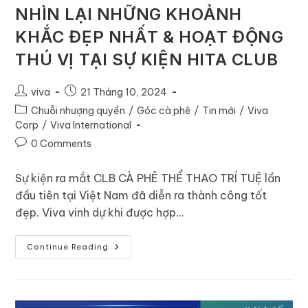
NHÌN LẠI NHỮNG KHOẢNH
KHẮC ĐẸP NHẤT & HOẠT ĐỘNG
THÚ VỊ TẠI SỰ KIỆN HITA CLUB
viva
21 Tháng 10, 2024
Chuỗi nhượng quyền
/
Góc cà phê
/
Tin mới
/
Viva
Corp
/
Viva International
0 Comments
Sự kiện ra mắt CLB CÀ PHÊ THỂ THAO TRÍ TUỆ lần
đầu tiên tại Việt Nam đã diễn ra thành công tốt
đẹp. Viva vinh dự khi được hợp…
Continue Reading