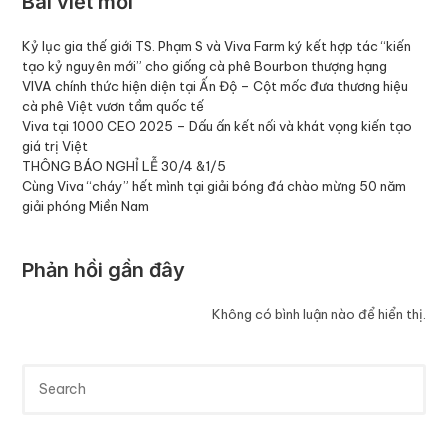
Bài viết mới
Kỷ lục gia thế giới TS. Phạm S và Viva Farm ký kết hợp tác “kiến
tạo kỷ nguyên mới” cho giống cà phê Bourbon thượng hạng
VIVA chính thức hiện diện tại Ấn Độ – Cột mốc đưa thương hiệu
cà phê Việt vươn tầm quốc tế
Viva tại 1000 CEO 2025 – Dấu ấn kết nối và khát vọng kiến tạo
giá trị Việt
THÔNG BÁO NGHỈ LỄ 30/4 &1/5
Cùng Viva “cháy” hết mình tại giải bóng đá chào mừng 50 năm
giải phóng Miền Nam
Phản hồi gần đây
Không có bình luận nào để hiển thị.