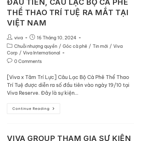
ĐẦU TIÊN, CÂU LẠC BỘ CÀ PHÊ
THỂ THAO TRÍ TUỆ RA MẮT TẠI
VIỆT NAM
viva
16 Tháng 10, 2024
Chuỗi nhượng quyền
/
Góc cà phê
/
Tin mới
/
Viva
Corp
/
Viva International
0 Comments
[Viva x Tâm Trí Lực] Câu Lạc Bộ Cà Phê Thể Thao
Trí Tuệ được diễn ra số đầu tiên vào ngày 19/10 tại
Viva Reserve. Đây là sự kiện…
Continue Reading
VIVA GROUP THAM GIA SỰ KIỆN