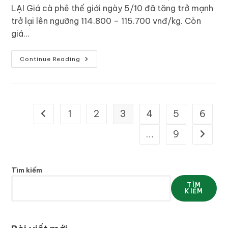
LẠI Giá cà phê thế giới ngày 5/10 đã tăng trở mạnh
trở lại lên ngưỡng 114.800 – 115.700 vnđ/kg. Còn
giá…
Continue Reading
1
2
3
4
5
6
…
9
Tìm kiếm
TÌM
KIẾM