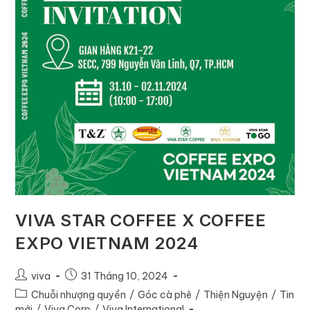
VIVA STAR COFFEE X COFFEE
EXPO VIETNAM 2024
viva
31 Tháng 10, 2024
Chuỗi nhượng quyền
/
Góc cà phê
/
Thiện Nguyện
/
Tin
mới
/
Viva Corp
/
Viva International