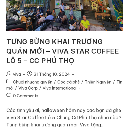
TƯNG BỪNG KHAI TRƯƠNG
QUÁN MỚI – VIVA STAR COFFEE
LÔ 5 – CC PHÚ THỌ
viva
31 Tháng 10, 2024
Chuỗi nhượng quyền
/
Góc cà phê
/
Thiện Nguyện
/
Tin
mới
/
Viva Corp
/
Viva International
0 Comments
Các tình yêu ơi, halloween hôm nay các bạn đã ghé
Viva Star Coffee Lô 5 Chung Cư Phú Thọ chưa nào?
Tưng bừng khai trương quán mới, Viva tặng…