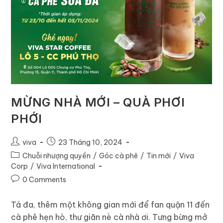
MỪNG NHÀ MỚI – QUÀ PHƠI
PHỚI
viva
23 Tháng 10, 2024
Chuỗi nhượng quyền
/
Góc cà phê
/
Tin mới
/
Viva
Corp
/
Viva International
0 Comments
Tá đa, thêm một không gian mới để fan quận 11 đến
cà phê hẹn hò, thư giãn nè cà nhà ơi. Tưng bừng mở