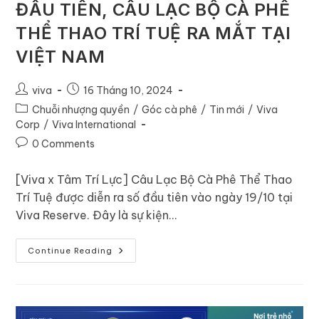
ĐẦU TIÊN, CÂU LẠC BỘ CÀ PHÊ
THỂ THAO TRÍ TUỆ RA MẮT TẠI
VIỆT NAM
viva
16 Tháng 10, 2024
Chuỗi nhượng quyền
/
Góc cà phê
/
Tin mới
/
Viva
Corp
/
Viva International
0 Comments
[Viva x Tâm Trí Lực] Câu Lạc Bộ Cà Phê Thể Thao
Trí Tuệ được diễn ra số đầu tiên vào ngày 19/10 tại
Viva Reserve. Đây là sự kiện…
Continue Reading