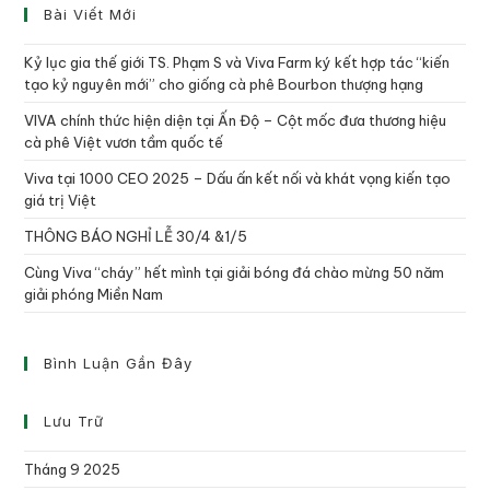
Bài Viết Mới
Kỷ lục gia thế giới TS. Phạm S và Viva Farm ký kết hợp tác “kiến
tạo kỷ nguyên mới” cho giống cà phê Bourbon thượng hạng
VIVA chính thức hiện diện tại Ấn Độ – Cột mốc đưa thương hiệu
cà phê Việt vươn tầm quốc tế
Viva tại 1000 CEO 2025 – Dấu ấn kết nối và khát vọng kiến tạo
giá trị Việt
THÔNG BÁO NGHỈ LỄ 30/4 &1/5
Cùng Viva “cháy” hết mình tại giải bóng đá chào mừng 50 năm
giải phóng Miền Nam
Bình Luận Gần Đây
Lưu Trữ
Tháng 9 2025