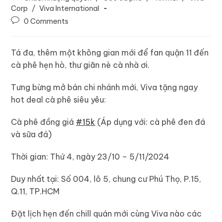
Corp
/
Viva International
0 Comments
Tá đa, thêm một không gian mới để fan quận 11 đến
cà phê hẹn hò, thư giãn nè cà nhà ơi.
Tưng bừng mở bán chi nhánh mới, Viva tặng ngay
hot deal cà phê siêu yêu:
Cà phê đồng giá
#15k
(Áp dụng với: cà phê đen đá
và sữa đá)
Thời gian: Thứ 4, ngày 23/10 – 5/11/2024
Duy nhất tại: Số 004, lô 5, chung cư Phú Thọ, P.15,
Q.11, TP.HCM
Đặt lịch hẹn đến chill quán mới cùng Viva nào các