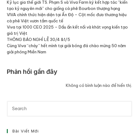
Kỷ lục gia thế giới TS. Phạm S và Viva Farm ký kết hợp tác “kiến
tạo kỷ nguyên mới” cho giống cà phê Bourbon thượng hạng
VIVA chính thức hiện diện tại Ấn Độ – Cột mốc đưa thương hiệu
cà phê Việt vươn tầm quốc tế
Viva tại 1000 CEO 2025 – Dấu ấn kết nối và khát vọng kiến tạo
giá trị Việt
THÔNG BÁO NGHỈ LỄ 30/4 &1/5
Cùng Viva “cháy” hết mình tại giải bóng đá chào mừng 50 năm
giải phóng Miền Nam
Phản hồi gần đây
Không có bình luận nào để hiển thị.
Bài Viết Mới