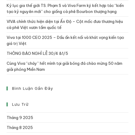
Kỷ lục gia thế giới TS. Phạm S và Viva Farm ký kết hợp tác “kiến
tạo kỷ nguyên mới” cho giống cà phê Bourbon thượng hạng
VIVA chính thức hiện diện tại Ấn Độ – Cột mốc đưa thương hiệu
cà phê Việt vươn tầm quốc tế
Viva tại 1000 CEO 2025 – Dấu ấn kết nối và khát vọng kiến tạo
giá trị Việt
THÔNG BÁO NGHỈ LỄ 30/4 &1/5
Cùng Viva “cháy” hết mình tại giải bóng đá chào mừng 50 năm
giải phóng Miền Nam
Bình Luận Gần Đây
Lưu Trữ
Tháng 9 2025
Tháng 8 2025