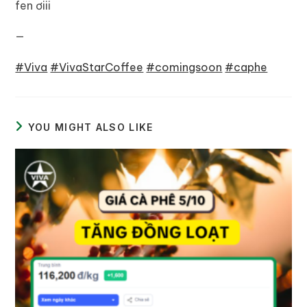
fen ơiii
—
#Viva
#VivaStarCoffee
#comingsoon
#caphe
YOU MIGHT ALSO LIKE