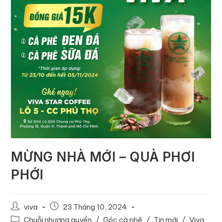
MỪNG NHÀ MỚI – QUÀ PHƠI
PHỚI
viva
23 Tháng 10, 2024
Chuỗi nhượng quyền
/
Góc cà phê
/
Tin mới
/
Viva