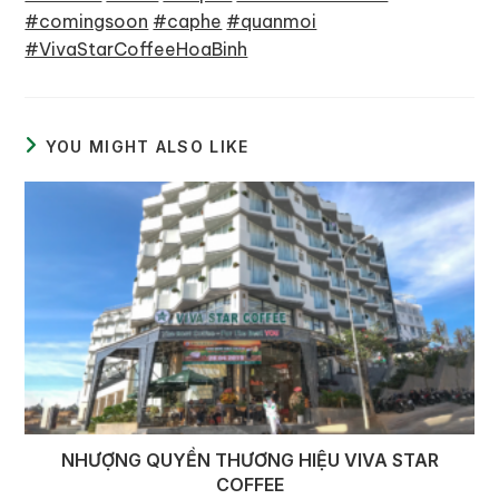
#comingsoon
#caphe
#quanmoi
#VivaStarCoffeeHoaBinh
YOU MIGHT ALSO LIKE
NHƯỢNG QUYỀN THƯƠNG HIỆU VIVA STAR
COFFEE