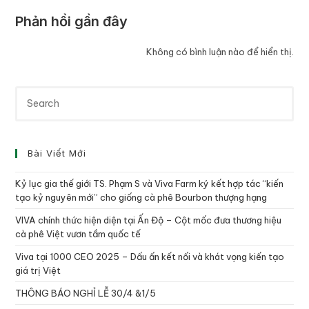
Phản hồi gần đây
Không có bình luận nào để hiển thị.
Bài Viết Mới
Kỷ lục gia thế giới TS. Phạm S và Viva Farm ký kết hợp tác “kiến
tạo kỷ nguyên mới” cho giống cà phê Bourbon thượng hạng
VIVA chính thức hiện diện tại Ấn Độ – Cột mốc đưa thương hiệu
cà phê Việt vươn tầm quốc tế
Viva tại 1000 CEO 2025 – Dấu ấn kết nối và khát vọng kiến tạo
giá trị Việt
THÔNG BÁO NGHỈ LỄ 30/4 &1/5