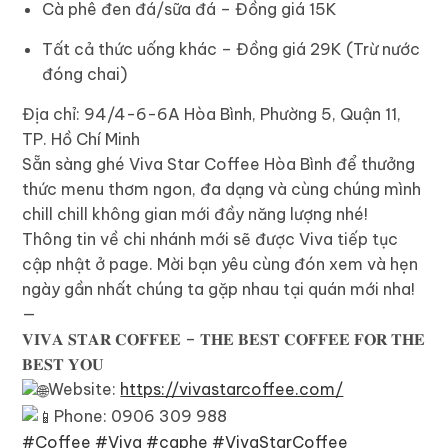
Cà phê đen đá/sữa đá – Đồng giá 15K
Tất cả thức uống khác – Đồng giá 29K (Trừ nước
đóng chai)
Địa chỉ: 94/4-6-6A Hòa Bình, Phường 5, Quận 11,
TP. Hồ Chí Minh
Sẵn sàng ghé Viva Star Coffee Hòa Bình để thưởng
thức menu thơm ngon, đa dạng và cùng chúng mình
chill chill không gian mới đầy năng lượng nhé!
Thông tin về chi nhánh mới sẽ được Viva tiếp tục
cập nhật ở page. Mời bạn yêu cùng đón xem và hẹn
ngày gần nhất chúng ta gặp nhau tại quán mới nha!
—
𝐕𝐈𝐕𝐀 𝐒𝐓𝐀𝐑 𝐂𝐎𝐅𝐅𝐄𝐄 – 𝐓𝐇𝐄 𝐁𝐄𝐒𝐓 𝐂𝐎𝐅𝐅𝐄𝐄 𝐅𝐎𝐑 𝐓𝐇𝐄
𝐁𝐄𝐒𝐓 𝐘𝐎𝐔
Website:
https://vivastarcoffee.com/
Phone: 0906 309 988
#Coffee
#Viva
#caphe
#VivaStarCoffee