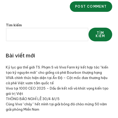
Tìm kiếm
TÌM
KIẾM
Bài viết mới
Kỷ lục gia thế giới TS. Phạm S và Viva Farm ký kết hợp tác “kiến
tạo kỷ nguyên mới” cho giống cà phê Bourbon thượng hạng
VIVA chính thức hiện diện tại Ấn Độ – Cột mốc đưa thương hiệu
cà phê Việt vươn tầm quốc tế
Viva tại 1000 CEO 2025 – Dấu ấn kết nối và khát vọng kiến tạo
giá trị Việt
THÔNG BÁO NGHỈ LỄ 30/4 &1/5
Cùng Viva “cháy” hết mình tại giải bóng đá chào mừng 50 năm
giải phóng Miền Nam