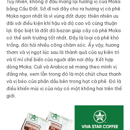
Tuy nhiên, không ở đâu mang lại hương vị của Moka
bằng Cầu Đất. Sở dĩ nơi đây cho ra hương vị cà phê
Moka ngon nhất là vì vùng đất được thiên nhiên ưu
đãi với điều kiện khí hậu và độ cao vô cùng thuận
lợi. Đặc biệt là đất đỏ bazan giúp cây cà phê Moka
có thể sinh trưởng tốt nhất. Đây là loại cà phê khó
trồng, đòi hỏi nhiều công chăm sóc. Ấy vậy, hương
thơm và vị ngọt lúc sau là thành quả của sự kiên trì
và tỉ mỉ chế biến của người dân nơi đây. Kết hợp
dòng Moka, Culi và Arabica sẽ mang theo mình vị
đắng nhẹ, xem lẫn trong đó là một chút chua thanh
và vị béo của phần dầu bên trong hạt cà phê. Đó là
điều khiến mùi vị của này có một không hai trên thế
giới.