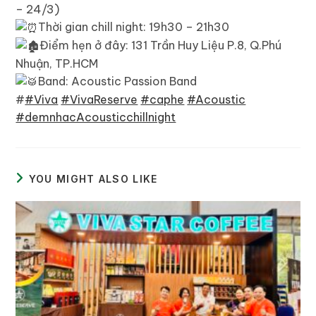
– 24/3)
Thời gian chill night: 19h30 – 21h30
Điểm hẹn ở đây: 131 Trần Huy Liệu P.8, Q.Phú
Nhuận, TP.HCM
Band: Acoustic Passion Band
#
#Viva
#VivaReserve
#caphe
#Acoustic
#demnhacAcousticchillnight
YOU MIGHT ALSO LIKE