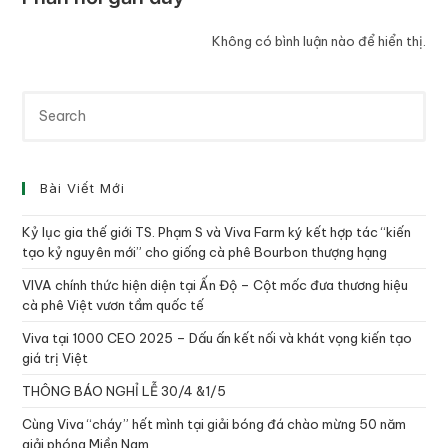
Không có bình luận nào để hiển thị.
Bài Viết Mới
Kỷ lục gia thế giới TS. Phạm S và Viva Farm ký kết hợp tác “kiến
tạo kỷ nguyên mới” cho giống cà phê Bourbon thượng hạng
VIVA chính thức hiện diện tại Ấn Độ – Cột mốc đưa thương hiệu
cà phê Việt vươn tầm quốc tế
Viva tại 1000 CEO 2025 – Dấu ấn kết nối và khát vọng kiến tạo
giá trị Việt
THÔNG BÁO NGHỈ LỄ 30/4 &1/5
Cùng Viva “cháy” hết mình tại giải bóng đá chào mừng 50 năm
giải phóng Miền Nam