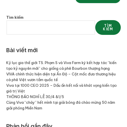
Tìm kiếm
TÌM
KIẾM
Bài viết mới
Kỷ lục gia thế giới TS. Phạm S và Viva Farm ký kết hợp tác “kiến
tạo kỷ nguyên mới” cho giống cà phê Bourbon thượng hạng
VIVA chính thức hiện diện tại Ấn Độ – Cột mốc đưa thương hiệu
cà phê Việt vươn tầm quốc tế
Viva tại 1000 CEO 2025 – Dấu ấn kết nối và khát vọng kiến tạo
giá trị Việt
THÔNG BÁO NGHỈ LỄ 30/4 &1/5
Cùng Viva “cháy” hết mình tại giải bóng đá chào mừng 50 năm
giải phóng Miền Nam
Phản hồi gần đây