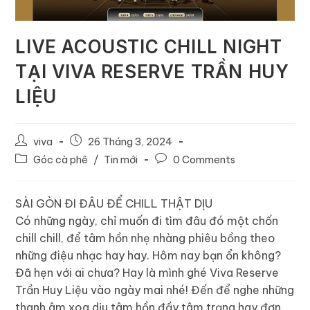
LIVE ACOUSTIC CHILL NIGHT
TẠI VIVA RESERVE TRẦN HUY
LIỆU
viva
26 Tháng 3, 2024
Góc cà phê
/
Tin mới
0 Comments
SÀI GÒN ĐI ĐÂU ĐỂ CHILL THẬT DỊU
Có những ngày, chỉ muốn đi tìm đâu đó một chốn
chill chill, để tâm hồn nhẹ nhàng phiêu bồng theo
những điệu nhạc hay hay.️ Hôm nay bạn ổn không?
Đã hẹn với ai chưa? Hay là mình ghé Viva Reserve
Trần Huy Liệu vào ngày mai nhé!️ Đến để nghe những
thanh âm xoa dịu tâm hồn đầy tâm trạng hay đơn