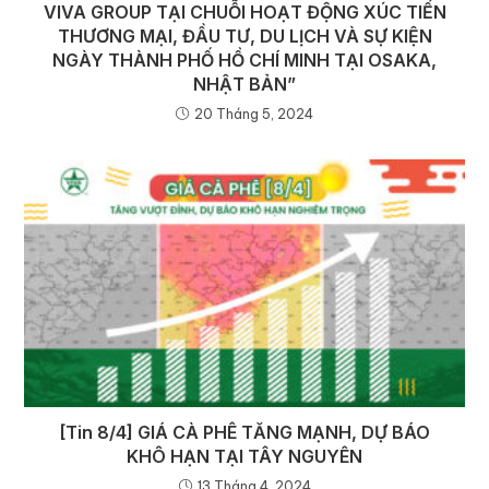
VIVA GROUP TẠI CHUỖI HOẠT ĐỘNG XÚC TIẾN
THƯƠNG MẠI, ĐẦU TƯ, DU LỊCH VÀ SỰ KIỆN
NGÀY THÀNH PHỐ HỒ CHÍ MINH TẠI OSAKA,
NHẬT BẢN”
20 Tháng 5, 2024
[Tin 8/4] GIÁ CÀ PHÊ TĂNG MẠNH, DỰ BÁO
KHÔ HẠN TẠI TÂY NGUYÊN
13 Tháng 4, 2024