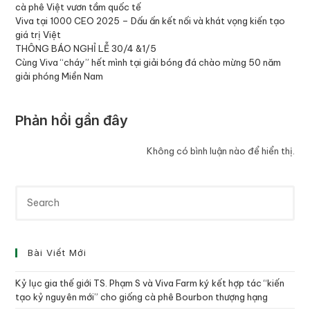
cà phê Việt vươn tầm quốc tế
Viva tại 1000 CEO 2025 – Dấu ấn kết nối và khát vọng kiến tạo
giá trị Việt
THÔNG BÁO NGHỈ LỄ 30/4 &1/5
Cùng Viva “cháy” hết mình tại giải bóng đá chào mừng 50 năm
giải phóng Miền Nam
Phản hồi gần đây
Không có bình luận nào để hiển thị.
Bài Viết Mới
Kỷ lục gia thế giới TS. Phạm S và Viva Farm ký kết hợp tác “kiến
tạo kỷ nguyên mới” cho giống cà phê Bourbon thượng hạng