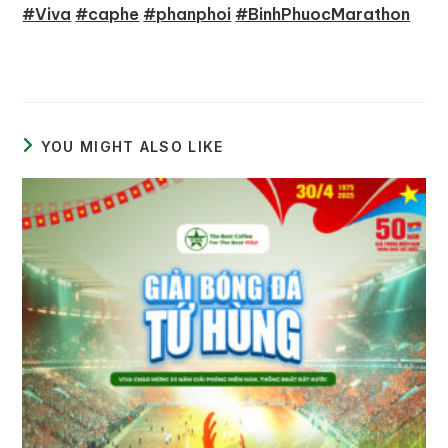
#Viva
#caphe
#phanphoi
#BinhPhuocMarathon
YOU MIGHT ALSO LIKE