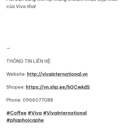
của Viva nha!
—
THÔNG TIN LIÊN HỆ:
Website:
http://vivainternational.vn
Shopee:
https://vn.shp.ee/hGCwkdS
Phone: 0966077088
#Coffee
#Viva
#VivaInternational
#phaphoicaphe