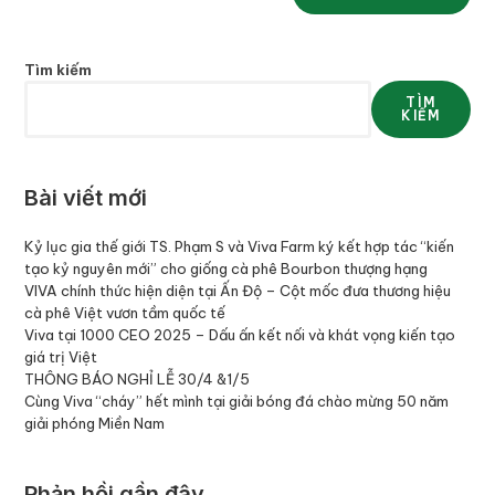
Tìm kiếm
TÌM
KIẾM
Bài viết mới
Kỷ lục gia thế giới TS. Phạm S và Viva Farm ký kết hợp tác “kiến
tạo kỷ nguyên mới” cho giống cà phê Bourbon thượng hạng
VIVA chính thức hiện diện tại Ấn Độ – Cột mốc đưa thương hiệu
cà phê Việt vươn tầm quốc tế
Viva tại 1000 CEO 2025 – Dấu ấn kết nối và khát vọng kiến tạo
giá trị Việt
THÔNG BÁO NGHỈ LỄ 30/4 &1/5
Cùng Viva “cháy” hết mình tại giải bóng đá chào mừng 50 năm
giải phóng Miền Nam
Phản hồi gần đây