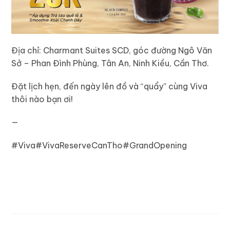
Địa chỉ: Charmant Suites SCD, góc đường Ngô Văn
Sở – Phan Đình Phùng, Tân An, Ninh Kiều, Cần Thơ.
Đặt lịch hẹn, đến ngày lên đồ và “quẩy” cùng Viva
thôi nào bạn ơi!
—
#Viva#VivaReserveCanTho#GrandOpening