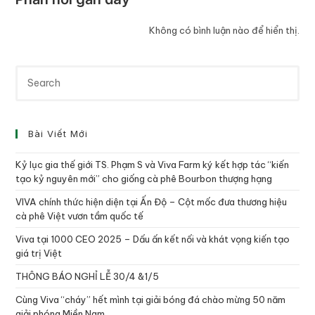
Không có bình luận nào để hiển thị.
Bài Viết Mới
Kỷ lục gia thế giới TS. Phạm S và Viva Farm ký kết hợp tác “kiến
tạo kỷ nguyên mới” cho giống cà phê Bourbon thượng hạng
VIVA chính thức hiện diện tại Ấn Độ – Cột mốc đưa thương hiệu
cà phê Việt vươn tầm quốc tế
Viva tại 1000 CEO 2025 – Dấu ấn kết nối và khát vọng kiến tạo
giá trị Việt
THÔNG BÁO NGHỈ LỄ 30/4 &1/5
Cùng Viva “cháy” hết mình tại giải bóng đá chào mừng 50 năm
giải phóng Miền Nam