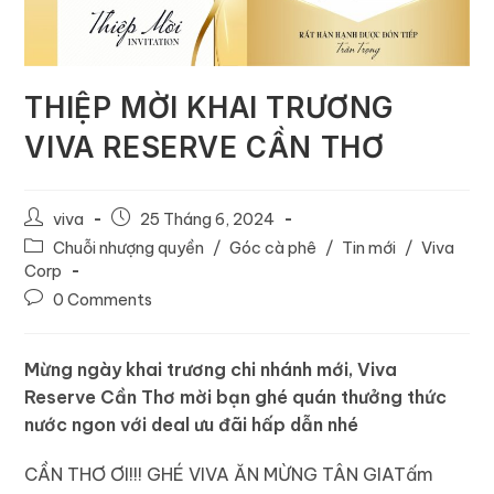
THIỆP MỜI KHAI TRƯƠNG
VIVA RESERVE CẦN THƠ
viva
25 Tháng 6, 2024
Chuỗi nhượng quyền
/
Góc cà phê
/
Tin mới
/
Viva
Corp
0 Comments
Mừng ngày khai trương chi nhánh mới, Viva
Reserve Cần Thơ mời bạn ghé quán thưởng thức
nước ngon với deal ưu đãi hấp dẫn nhé
CẦN THƠ ƠI!!! GHÉ VIVA ĂN MỪNG TÂN GIATấm