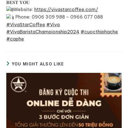
𝐁𝐄𝐒𝐓 𝐘𝐎𝐔
Website:
https://vivastarcoffee.com/
Phone: 0906 309 988 – 0966 077 088
#VivaStarCoffee
#Viva
#VivaBaristaChampionship2024
#cuocthiphache
#caphe
YOU MIGHT ALSO LIKE