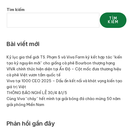
Tìm kiếm
TÌM
KIẾM
Bài viết mới
Kỷ lục gia thế giới TS. Phạm S và Viva Farm ký kết hợp tác “kiến
tạo kỷ nguyên mới” cho giống cà phê Bourbon thượng hạng
VIVA chính thức hiện diện tại Ấn Độ – Cột mốc đưa thương hiệu
cà phê Việt vươn tầm quốc tế
Viva tại 1000 CEO 2025 – Dấu ấn kết nối và khát vọng kiến tạo
giá trị Việt
THÔNG BÁO NGHỈ LỄ 30/4 &1/5
Cùng Viva “cháy” hết mình tại giải bóng đá chào mừng 50 năm
giải phóng Miền Nam
Phản hồi gần đây