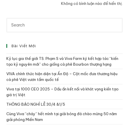
Không có bình luận nào để hiển thị.
Bài Viết Mới
Kỷ lục gia thế giới TS. Phạm S và Viva Farm ký kết hợp tác “kiến
tạo kỷ nguyên mới” cho giống cà phê Bourbon thượng hạng
VIVA chính thức hiện diện tại Ấn Độ – Cột mốc đưa thương hiệu
cà phê Việt vươn tầm quốc tế
Viva tại 1000 CEO 2025 – Dấu ấn kết nối và khát vọng kiến tạo
giá trị Việt
THÔNG BÁO NGHỈ LỄ 30/4 &1/5
Cùng Viva “cháy” hết mình tại giải bóng đá chào mừng 50 năm
giải phóng Miền Nam