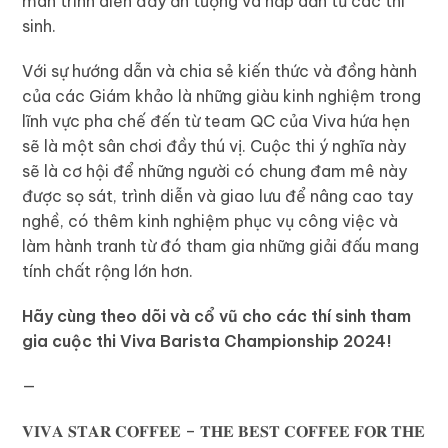
màn trình diễn đầy ấn tượng và hấp dẫn từ các thí
sinh.
Với sự hướng dẫn và chia sẻ kiến thức và
đồng hành
của các Giám khảo là
những giàu kinh nghiệm trong
lĩnh vực pha chế đến từ team QC của Viva
hứa hẹn
sẽ là một sân chơi đầy thú vị. Cuộc thi ý nghĩa này
sẽ là cơ hội để những người có chung đam mê này
được sọ sát, trình diễn và giao lưu để nâng cao tay
nghề, có thêm kinh nghiệm phục vụ công việc và
làm hành tranh từ đó tham gia những giải đấu mang
tính chất rộng lớn hơn.
Hãy cùng theo dõi và cổ vũ cho các thí sinh tham
gia cuộc thi Viva Barista Championship 2024!
—
𝐕𝐈𝐕𝐀 𝐒𝐓𝐀𝐑 𝐂𝐎𝐅𝐅𝐄𝐄 – 𝐓𝐇𝐄 𝐁𝐄𝐒𝐓 𝐂𝐎𝐅𝐅𝐄𝐄 𝐅𝐎𝐑 𝐓𝐇𝐄