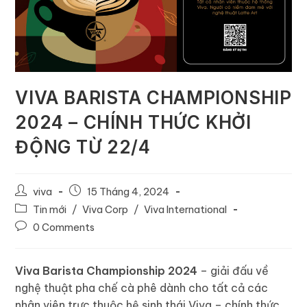
VIVA BARISTA CHAMPIONSHIP
2024 – CHÍNH THỨC KHỞI
ĐỘNG TỪ 22/4
viva
15 Tháng 4, 2024
Tin mới
/
Viva Corp
/
Viva International
0 Comments
Viva Barista Championship 2024
– giải đấu về
nghệ thuật pha chế cà phê dành cho tất cả các
nhân viên trực thuộc hệ sinh thái Viva – chính thức