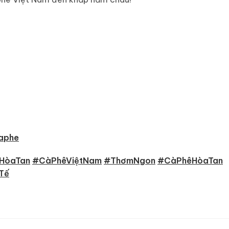
aphe
HòaTan
#CàPhêViệtNam
#ThơmNgon
#CàPhêHòaTan
Tế