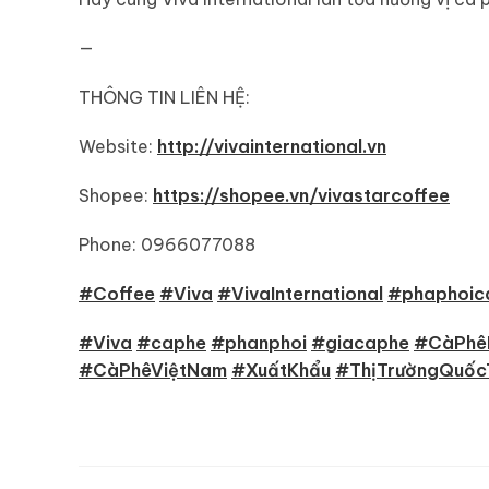
—
THÔNG TIN LIÊN HỆ:
Website:
http://vivainternational.vn
Shopee:
https://shopee.vn/vivastarcoffee
Phone: 0966077088
#Coffee
#Viva
#VivaInternational
#phaphoic
#Viva
#caphe
#phanphoi
#giacaphe
#CàPhê
#CàPhêViệtNam
#XuấtKhẩu
#ThịTrườngQuốc