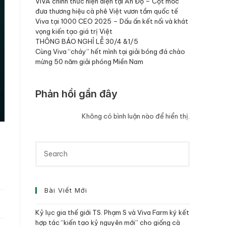
VIVA chính thức hiện diện tại Ấn Độ – Cột mốc
đưa thương hiệu cà phê Việt vươn tầm quốc tế
Viva tại 1000 CEO 2025 – Dấu ấn kết nối và khát
vọng kiến tạo giá trị Việt
THÔNG BÁO NGHỈ LỄ 30/4 &1/5
Cùng Viva “cháy” hết mình tại giải bóng đá chào
mừng 50 năm giải phóng Miền Nam
Phản hồi gần đây
Không có bình luận nào để hiển thị.
Bài Viết Mới
Kỷ lục gia thế giới TS. Phạm S và Viva Farm ký kết
hợp tác “kiến tạo kỷ nguyên mới” cho giống cà