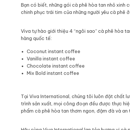
Bạn có biết, những gói cà phê hòa tan nhỏ xinh 
chinh phục trái tim của những người yêu cà phê ở 
Viva tự hào giới thiệu 4 “ngôi sao” cà phê hòa 
hàng quốc tế:
Coconut instant coffee
Vanilla instant coffee
Chocolate instant coffee
Mix Bold instant coffee
Tại Viva International, chúng tôi luôn đặt chất 
trình sản xuất, mọi công đoạn đều được thực hi
phẩm cà phê hòa tan thơm ngon, đậm đà và an 
Hãy cùng Viva International lan tỏa hương vị c