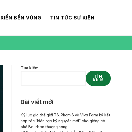
RIỂN BỀN VỮNG
TIN TỨC SỰ KIỆN
Tìm kiếm
TÌM
KIẾM
Bài viết mới
Kỷ lục gia thế giới TS. Phạm S và Viva Farm ký kết
hợp tác “kiến tạo kỷ nguyên mới” cho giống cà
phê Bourbon thượng hạng