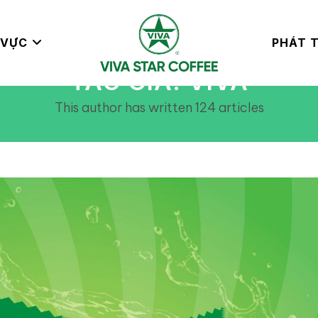
 VỰC
PHÁT T
TÁC GIẢ:
VIVA
This author has written 124 articles