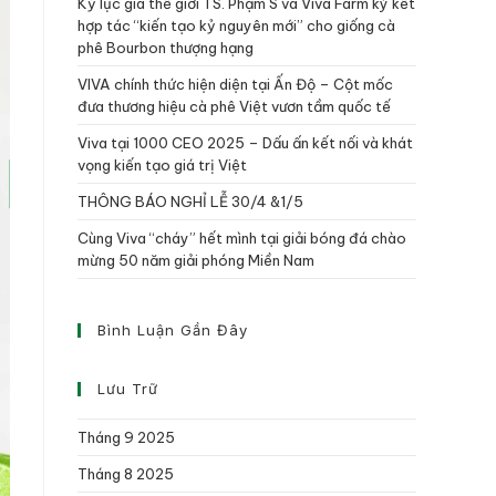
Kỷ lục gia thế giới TS. Phạm S và Viva Farm ký kết
hợp tác “kiến tạo kỷ nguyên mới” cho giống cà
phê Bourbon thượng hạng
VIVA chính thức hiện diện tại Ấn Độ – Cột mốc
đưa thương hiệu cà phê Việt vươn tầm quốc tế
Viva tại 1000 CEO 2025 – Dấu ấn kết nối và khát
vọng kiến tạo giá trị Việt
THÔNG BÁO NGHỈ LỄ 30/4 &1/5
Cùng Viva “cháy” hết mình tại giải bóng đá chào
mừng 50 năm giải phóng Miền Nam
Bình Luận Gần Đây
Lưu Trữ
Tháng 9 2025
Tháng 8 2025