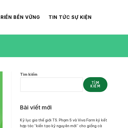
RIỂN BỀN VỮNG
TIN TỨC SỰ KIỆN
Tìm kiếm
TÌM
KIẾM
Bài viết mới
Kỷ lục gia thế giới TS. Phạm S và Viva Farm ký kết
hợp tác “kiến tạo kỷ nguyên mới” cho giống cà