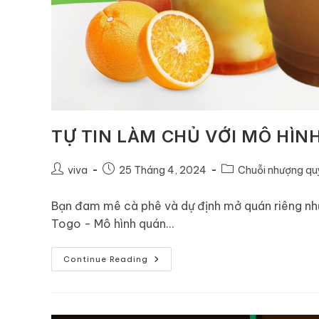
TỰ TIN LÀM CHỦ VỚI MÔ HÌN
viva
25 Tháng 4, 2024
Chuỗi nhượng q
Bạn đam mê cà phê và dự định mở quán riêng nhưn
Togo - Mô hình quán…
Continue Reading