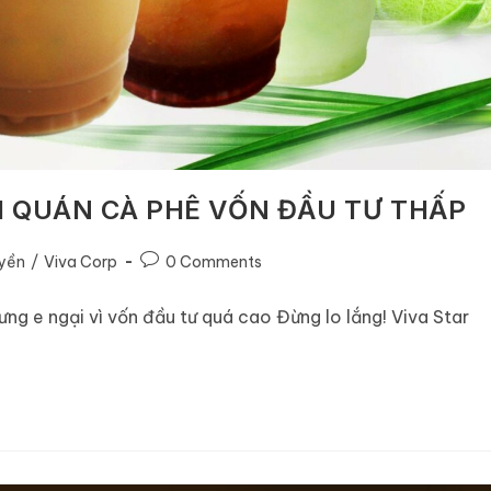
H QUÁN CÀ PHÊ VỐN ĐẦU TƯ THẤP
uyền
/
Viva Corp
0 Comments
g e ngại vì vốn đầu tư quá cao Đừng lo lắng! Viva Star