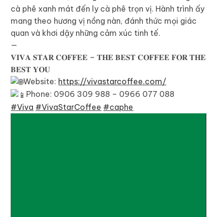
cà phê xanh mát đến ly cà phê trọn vị. Hành trình ấy
mang theo hương vị nồng nàn, đánh thức mọi giác
quan và khơi dậy những cảm xúc tinh tế.
—
𝐕𝐈𝐕𝐀 𝐒𝐓𝐀𝐑 𝐂𝐎𝐅𝐅𝐄𝐄 – 𝐓𝐇𝐄 𝐁𝐄𝐒𝐓 𝐂𝐎𝐅𝐅𝐄𝐄 𝐅𝐎𝐑 𝐓𝐇𝐄
𝐁𝐄𝐒𝐓 𝐘𝐎𝐔
Website:
https://vivastarcoffee.com/
Phone: 0906 309 988 – 0966 077 088
#Viva
#VivaStarCoffee
#caphe
Trình
chơi
Video