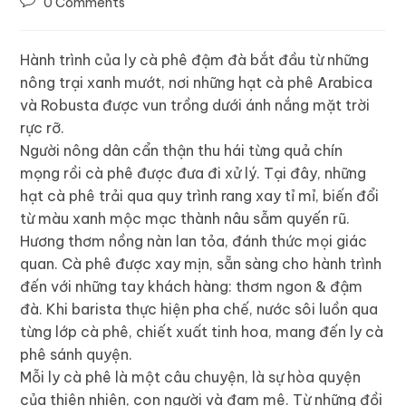
0 Comments
Hành trình của ly cà phê đậm đà bắt đầu từ những
nông trại xanh mướt, nơi những hạt cà phê Arabica
và Robusta được vun trồng dưới ánh nắng mặt trời
rực rỡ.
Người nông dân cẩn thận thu hái từng quả chín
mọng rồi cà phê được đưa đi xử lý. Tại đây, những
hạt cà phê trải qua quy trình rang xay tỉ mỉ, biến đổi
từ màu xanh mộc mạc thành nâu sẫm quyến rũ.
Hương thơm nồng nàn lan tỏa, đánh thức mọi giác
quan. Cà phê được xay mịn, sẵn sàng cho hành trình
đến với những tay khách hàng: thơm ngon & đậm
đà. Khi barista thực hiện pha chế, nước sôi luồn qua
từng lớp cà phê, chiết xuất tinh hoa, mang đến ly cà
phê sánh quyện.
Mỗi ly cà phê là một câu chuyện, là sự hòa quyện
của thiên nhiên, con người và đam mê. Từ những đồi