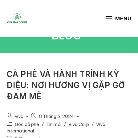
MENU
BLOG
CÀ PHÊ VÀ HÀNH TRÌNH KỲ
DIỆU: NƠI HƯƠNG VỊ GẶP GỠ
ĐAM MÊ
viva
8 Tháng 5, 2024
Góc cà phê
/
Tin mới
/
Viva Corp
/
Viva
International