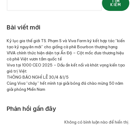
TÌM
KIẾM
Bài viết mới
Kỷ lục gia thế giới TS. Phạm S và Viva Farm ký kết hợp tác “kiến
tạo kỷ nguyên mới” cho giống cà phê Bourbon thượng hạng
VIVA chính thức hiện diện tại Ấn Độ – Cột mốc đưa thương hiệu
cà phê Việt vươn tầm quốc tế
Viva tại 1000 CEO 2025 – Dấu ấn kết nối và khát vọng kiến tạo
giá trị Việt
THÔNG BÁO NGHỈ LỄ 30/4 &1/5
Cùng Viva “cháy” hết mình tại giải bóng đá chào mừng 50 năm
giải phóng Miền Nam
Phản hồi gần đây
Không có bình luận nào để hiển thị.