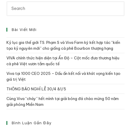
Bài Viết Mới
Kỷ lục gia thế giới TS. Phạm S và Viva Farm ký kết hợp tác “kiến
tạo kỷ nguyên mới” cho giống cà phê Bourbon thượng hạng
VIVA chính thức hiện diện tại Ấn Độ – Cột mốc đưa thương hiệu
cà phê Việt vươn tầm quốc tế
Viva tại 1000 CEO 2025 – Dấu ấn kết nối và khát vọng kiến tạo
giá trị Việt
THÔNG BÁO NGHỈ LỄ 30/4 &1/5
Cùng Viva “cháy” hết mình tại giải bóng đá chào mừng 50 năm
giải phóng Miền Nam
Bình Luận Gần Đây