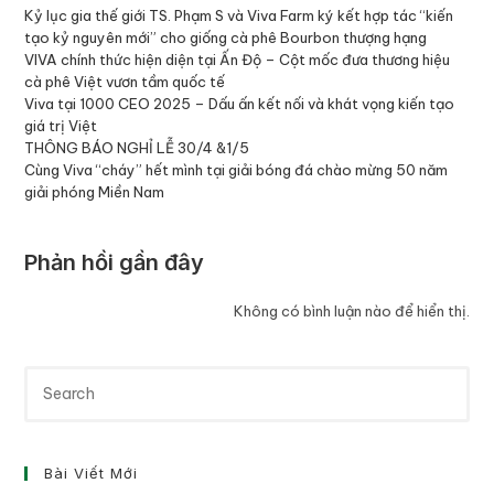
Kỷ lục gia thế giới TS. Phạm S và Viva Farm ký kết hợp tác “kiến
tạo kỷ nguyên mới” cho giống cà phê Bourbon thượng hạng
VIVA chính thức hiện diện tại Ấn Độ – Cột mốc đưa thương hiệu
cà phê Việt vươn tầm quốc tế
Viva tại 1000 CEO 2025 – Dấu ấn kết nối và khát vọng kiến tạo
giá trị Việt
THÔNG BÁO NGHỈ LỄ 30/4 &1/5
Cùng Viva “cháy” hết mình tại giải bóng đá chào mừng 50 năm
giải phóng Miền Nam
Phản hồi gần đây
Không có bình luận nào để hiển thị.
Bài Viết Mới