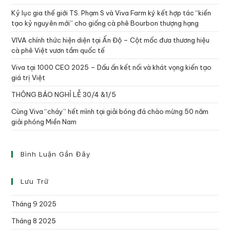
Kỷ lục gia thế giới TS. Phạm S và Viva Farm ký kết hợp tác “kiến
tạo kỷ nguyên mới” cho giống cà phê Bourbon thượng hạng
VIVA chính thức hiện diện tại Ấn Độ – Cột mốc đưa thương hiệu
cà phê Việt vươn tầm quốc tế
Viva tại 1000 CEO 2025 – Dấu ấn kết nối và khát vọng kiến tạo
giá trị Việt
THÔNG BÁO NGHỈ LỄ 30/4 &1/5
Cùng Viva “cháy” hết mình tại giải bóng đá chào mừng 50 năm
giải phóng Miền Nam
Bình Luận Gần Đây
Lưu Trữ
Tháng 9 2025
Tháng 8 2025