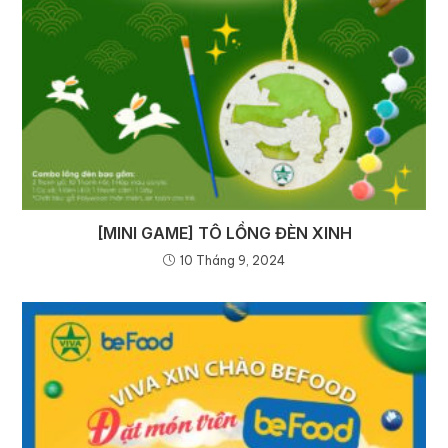
[MINI GAME] TÔ LỒNG ĐÈN XINH
10 Tháng 9, 2024