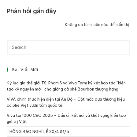
Phản hồi gần đây
Không có bình luận nào để hiển thị.
Bài Viết Mới
Kỷ lục gia thế giới TS. Phạm S và Viva Farm ký kết hợp tác “kiến
tạo kỷ nguyên mới” cho giống cà phê Bourbon thượng hạng
VIVA chính thức hiện diện tại Ấn Độ – Cột mốc đưa thương hiệu
cà phê Việt vươn tầm quốc tế
Viva tại 1000 CEO 2025 – Dấu ấn kết nối và khát vọng kiến tạo
giá trị Việt
THÔNG BÁO NGHỈ LỄ 30/4 &1/5