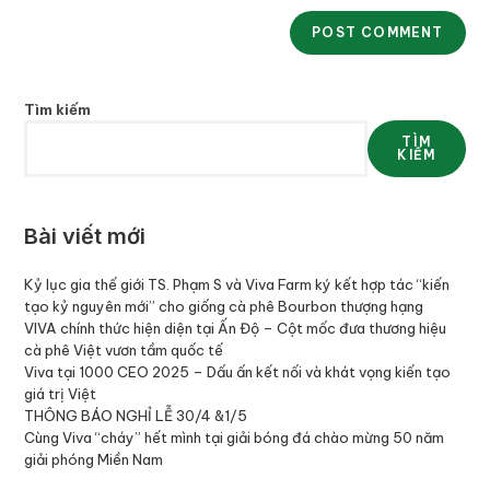
Tìm kiếm
TÌM
KIẾM
Bài viết mới
Kỷ lục gia thế giới TS. Phạm S và Viva Farm ký kết hợp tác “kiến
tạo kỷ nguyên mới” cho giống cà phê Bourbon thượng hạng
VIVA chính thức hiện diện tại Ấn Độ – Cột mốc đưa thương hiệu
cà phê Việt vươn tầm quốc tế
Viva tại 1000 CEO 2025 – Dấu ấn kết nối và khát vọng kiến tạo
giá trị Việt
THÔNG BÁO NGHỈ LỄ 30/4 &1/5
Cùng Viva “cháy” hết mình tại giải bóng đá chào mừng 50 năm
giải phóng Miền Nam